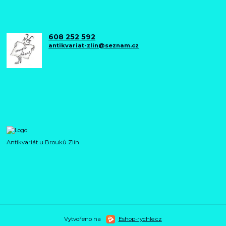
608 252 592
antikvariat-zlin@seznam.cz
Antikvariát u Brouků Zlín
Vytvořeno na
Eshop-rychle.cz