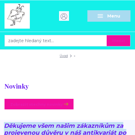
Menu
Hledat
Úvod
»
Novinky
Zobrazit všechny novinky
Děkujeme všem našim zákazníkům za
projevenou důvěru v náš antikvariát po