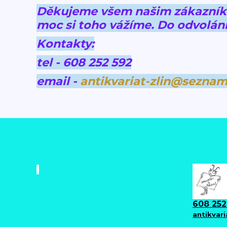
Děkujeme všem našim zákazníkům
moc si toho vážíme.
Do odvolání
Kontakty:
tel - 608 252 592
email -
antikvariat-zlin@seznam
608 252
antikvar