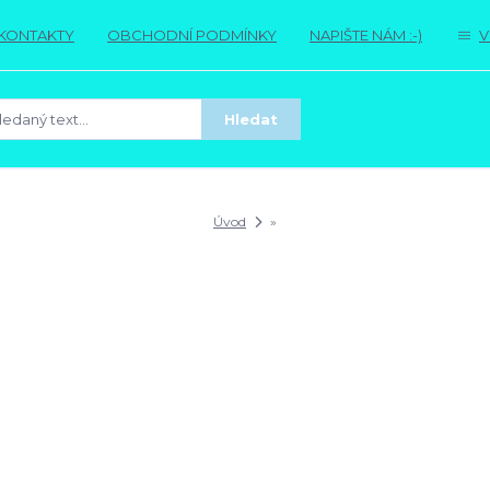
KONTAKTY
OBCHODNÍ PODMÍNKY
NAPIŠTE NÁM :-)
V
Hledat
Úvod
»