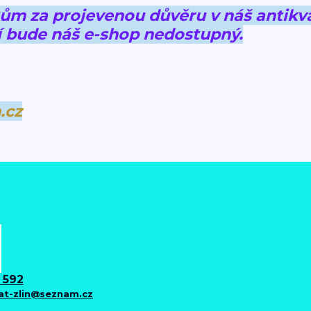
 za projevenou důvěru v náš antikva
 bude náš e-shop nedostupný.
.cz
 592
iat-zlin@seznam.cz