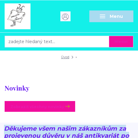
Menu
Hledat
Úvod
»
Novinky
Zobrazit všechny novinky
Děkujeme všem našim zákazníkům za
projevenou důvěru v náš antikvariát po