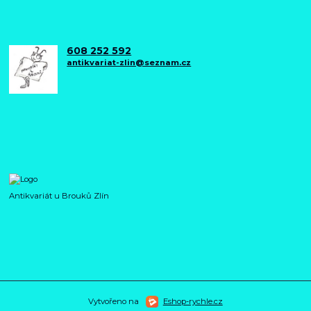
608 252 592
antikvariat-zlin@seznam.cz
Antikvariát u Brouků Zlín
Vytvořeno na
Eshop-rychle.cz