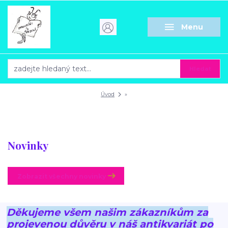
Menu
Hledat
Úvod
»
Novinky
Zobrazit všechny novinky
Děkujeme všem našim zákazníkům za
projevenou důvěru v náš antikvariát po