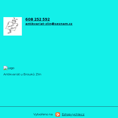
608 252 592
antikvariat-zlin@seznam.cz
Antikvariát u Brouků Zlín
Vytvořeno na
Eshop-rychle.cz