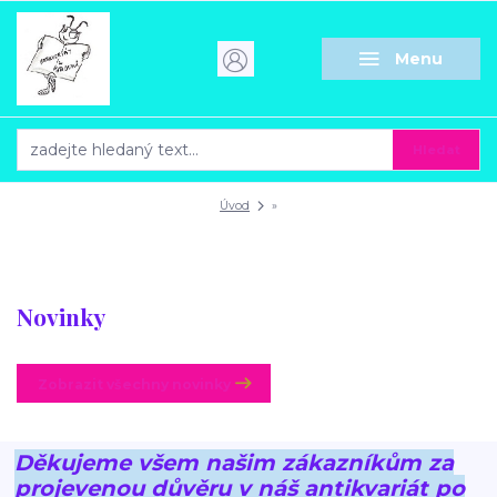
Menu
Hledat
Úvod
»
Novinky
Zobrazit všechny novinky
Děkujeme všem našim zákazníkům za
projevenou důvěru v náš antikvariát po