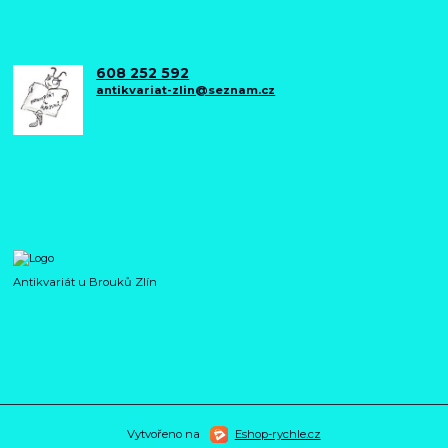
608 252 592
antikvariat-zlin@seznam.cz
Antikvariát u Brouků Zlín
Vytvořeno na
Eshop-rychle.cz