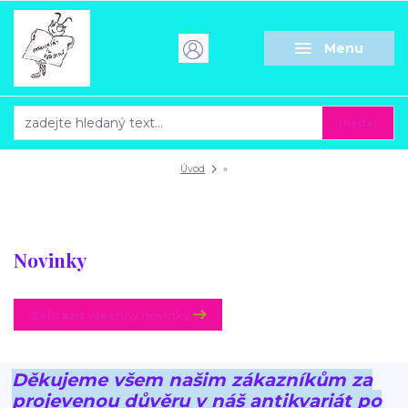
Menu
Hledat
Úvod
»
Novinky
Zobrazit všechny novinky
Děkujeme všem našim zákazníkům za
projevenou důvěru v náš antikvariát po