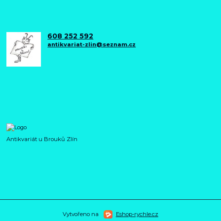
608 252 592
antikvariat-zlin@seznam.cz
Antikvariát u Brouků Zlín
Vytvořeno na
Eshop-rychle.cz