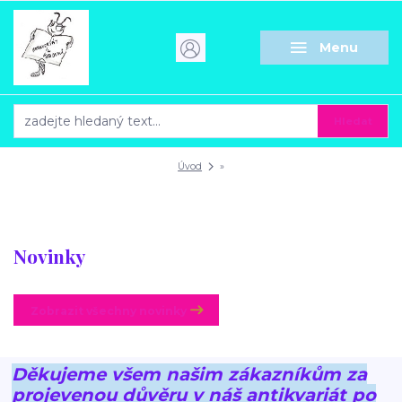
Menu
Hledat
Úvod
»
Novinky
Zobrazit všechny novinky
Děkujeme všem našim zákazníkům za
projevenou důvěru v náš antikvariát po