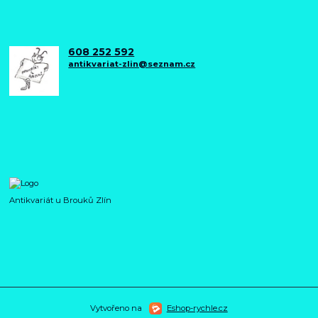
608 252 592
antikvariat-zlin@seznam.cz
Antikvariát u Brouků Zlín
Vytvořeno na
Eshop-rychle.cz