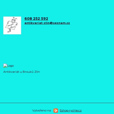
608 252 592
antikvariat-zlin@seznam.cz
Antikvariát u Brouků Zlín
Vytvořeno na
Eshop-rychle.cz