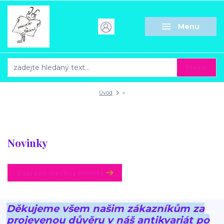
Menu
Hledat
Úvod
»
Novinky
Zobrazit všechny novinky
Děkujeme všem našim zákazníkům za
projevenou důvěru v náš antikvariát po