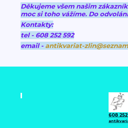
Děkujeme všem našim zákazníkům
moc si toho vážíme.
Do odvolání
Kontakty:
tel - 608 252 592
email -
antikvariat-zlin@seznam
608 252
antikvar