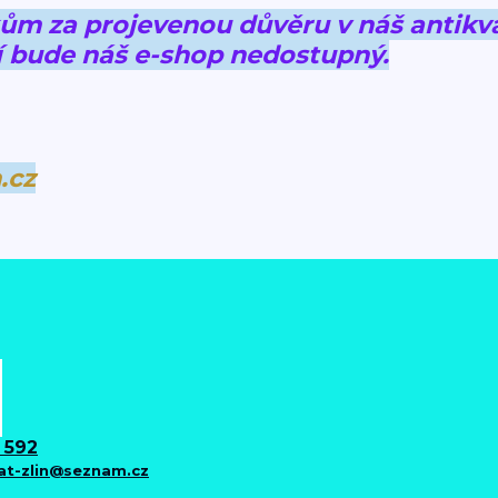
 za projevenou důvěru v náš antikva
 bude náš e-shop nedostupný.
.cz
 592
iat-zlin@seznam.cz