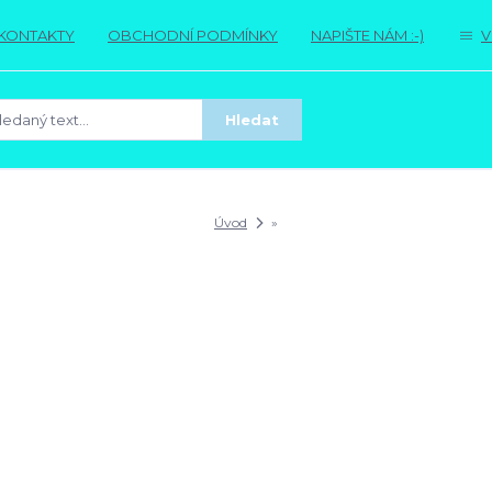
KONTAKTY
OBCHODNÍ PODMÍNKY
NAPIŠTE NÁM :-)
V
Hledat
Úvod
»