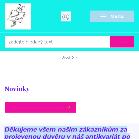
Menu
Hledat
Úvod
»
Novinky
Zobrazit všechny novinky
Děkujeme všem našim zákazníkům za
projevenou důvěru v náš antikvariát po