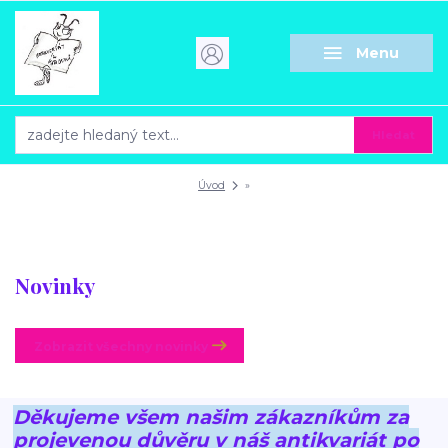
Menu
Hledat
Úvod
»
Novinky
Zobrazit všechny novinky
Děkujeme všem našim zákazníkům za
projevenou důvěru v náš antikvariát po