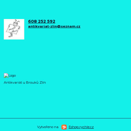
608 252 592
antikvariat-zlin@seznam.cz
Antikvariát u Brouků Zlín
Vytvořeno na
Eshop-rychle.cz