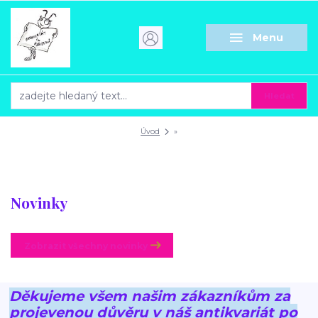
Menu
Hledat
Úvod
»
Novinky
Zobrazit všechny novinky
Děkujeme všem našim zákazníkům za
projevenou důvěru v náš antikvariát po