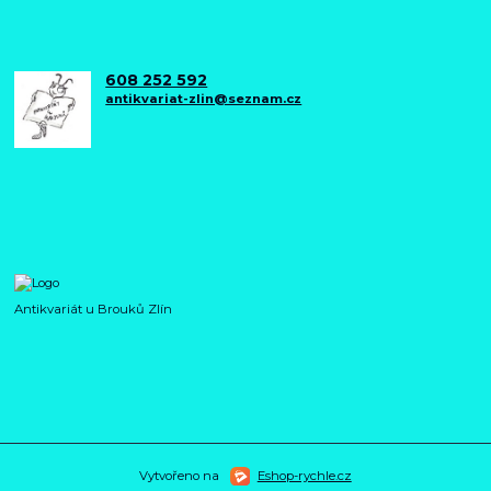
608 252 592
antikvariat-zlin@seznam.cz
Antikvariát u Brouků Zlín
Vytvořeno na
Eshop-rychle.cz