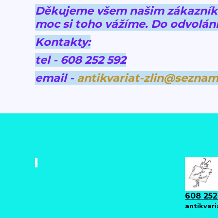
Děkujeme všem našim zákazníkům
moc si toho vážíme.
Do odvolání
Kontakty:
tel - 608 252 592
email -
antikvariat-zlin@seznam
608 252
antikvar