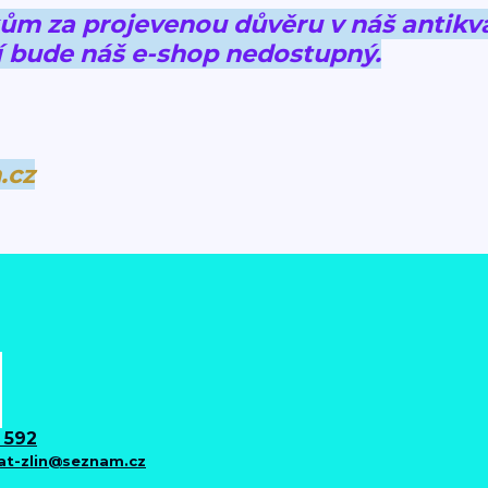
 za projevenou důvěru v náš antikva
 bude náš e-shop nedostupný.
.cz
 592
iat-zlin@seznam.cz