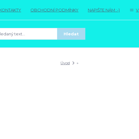
KONTAKTY
OBCHODNÍ PODMÍNKY
NAPIŠTE NÁM :-)
V
Hledat
Úvod
»